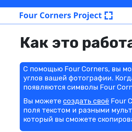
Four
Corners
Project
Как это работ
С помощью Four Corners, вы 
углов вашей фотографии. Когд
появляются символы Four Corn
Вы можете
создать своё
Four 
поля текстом и разными мульт
который вы сможете скопирова