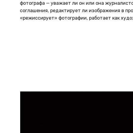
фотографа — уважает ли он или она журналист
соглашения, редактирует ли изображения в пр
«режиссирует» фотографии, работает как худож
100 Most Influ
100photos.time