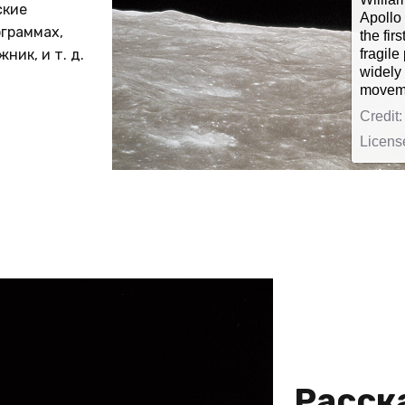
windows. “Oh, my God! Look at that picture 
ские
Apollo
Here’s the Earth coming up. Wow, is that pre
ограммах,
the fir
Anders exclaimed, before photographing it, f
fragile
ник, и т. д.
black and white, and then again in color. “W
widely 
explore the moon and instead discovered th
movem
he later wrote.nnEarthrise, as the photogr
called, was placed on a U.S. postage stamp
Credit
credited with inspiring Earth Day, celebrated 
Licens
time by millions on April 22, 1970, sixteen 
Anders made the image.
ential Images of All Time
.com/photos/nasa-earthrise-apollo-8#photograph
Расск