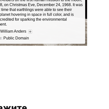
over there!
 8, on Christmas Eve, December 24, 1968. It was
tty!”
st time that earthlings were able to see their
irst in
 planet hovering in space in full color, and is
e set out to
credited for sparking the environmental
e Earth,”
ent.
aph was
 and is
:
William Anders
for the first
e:
Public Domain
months after
ажите