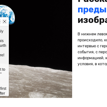
w the iconic image changed the world
преды
m/science/2018/dec/24/earthrise-how-the-iconic-image-changed-the-w
изобр
r ‘Earthrise,” A Christmas Eve Message
ographer
ly
8-earthrise-photo-apollo-8-legacy-bill-anders.html
В нижнем левом
происходило, к
his
urth
интервью с ге
rise was photographed by astronaut
события, с пер
 on the first human mission to the moon,
re!
информацией, 
hristmas Eve, December 24, 1968. It was
hat earthlings were able to see their
условия, в кот
overing in space in full color, and is
t to
 for sparking the environmental
”
m Anders
irst
c Domain
fter