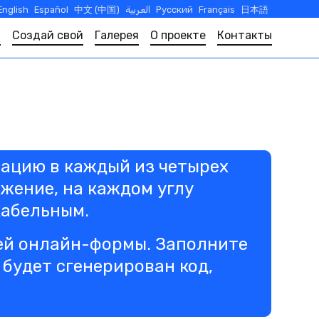
English
Español
中文 (中国)
العربية
Русский
Français
日本語
т
Создай свой
Галерея
О проекте
Контакты
мацию в каждый из четырех
жение, на каждом углу
кабельным.
ей онлайн-формы. Заполните
будет сгенерирован код,