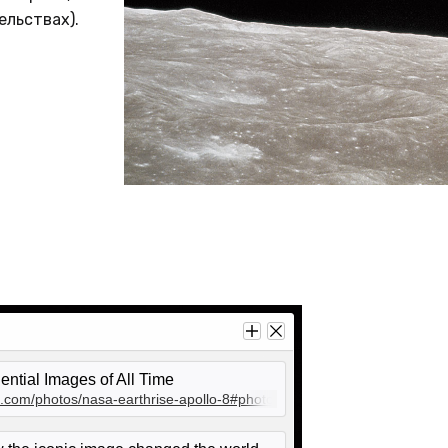
windows. “Oh, my God! Look at that picture 
Apollo
ельствах).
Here’s the Earth coming up. Wow, is that pre
the fir
Anders exclaimed, before photographing it, f
fragile
black and white, and then again in color. “W
widely 
explore the moon and instead discovered th
movem
he later wrote.nnEarthrise, as the photogr
called, was placed on a U.S. postage stamp
Credit
credited with inspiring Earth Day, celebrated 
Licens
time by millions on April 22, 1970, sixteen 
Anders made the image.
ential Images of All Time
.com/photos/nasa-earthrise-apollo-8#photograph