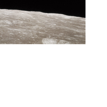
over there!
 8, on Christmas Eve, December 24, 1968. It was
tty!”
st time that earthlings were able to see their
irst in
 planet hovering in space in full color, and is
e set out to
credited for sparking the environmental
e Earth,”
ent.
aph was
 and is
:
William Anders
for the first
e:
Public Domain
months after