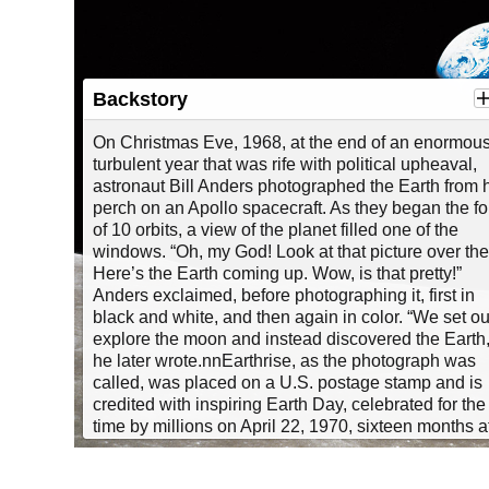
Earthrise: ho
The Guardian
theguardian.co
Backstory
50 Years Afte
from Its Phot
On Christmas Eve, 1968, at the end of an enormous
space.com/4284
turbulent year that was rife with political upheaval,
Earthrise: The Story Behind William Anders' Apollo 8
astronaut Bill Anders photographed the Earth from 
Photograph
Time Magazine
(
View on youtube.com
)
perch on an Apollo spacecraft. As they began the fo
Caption:
Earth
of 10 orbits, a view of the planet filled one of the
William Anders
windows. “Oh, my God! Look at that picture over the
Apollo 8, on C
Here’s the Earth coming up. Wow, is that pretty!”
the first time t
Anders exclaimed, before photographing it, first in
fragile planet h
black and white, and then again in color. “We set ou
widely credited
explore the moon and instead discovered the Earth,
movement.
he later wrote.nnEarthrise, as the photograph was
called, was placed on a U.S. postage stamp and is
Credit:
Willia
credited with inspiring Earth Day, celebrated for the f
License:
Publi
time by millions on April 22, 1970, sixteen months a
Anders made the image.