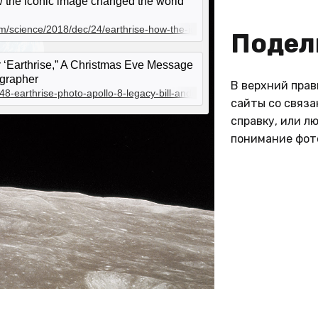
w the iconic image changed the world
m/science/2018/dec/24/earthrise-how-the-iconic-image-changed-the-w
Подел
r ‘Earthrise,” A Christmas Eve Message
ographer
В верхний прав
ly
8-earthrise-photo-apollo-8-legacy-bill-anders.html
сайты со связ
his
справку, или л
urth
понимание фот
rise was photographed by astronaut
 on the first human mission to the moon,
re!
hristmas Eve, December 24, 1968. It was
hat earthlings were able to see their
overing in space in full color, and is
t to
 for sparking the environmental
”
m Anders
irst
c Domain
fter