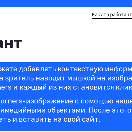
Как это работан
ант
можете добавлять контекстную инфор
а зритель наводит мышкой на изобра
ers и каждый из них становится кли
Corners-изображение с помощью наш
имедийными объектами. После этого 
ть и вставить на свой сайт.